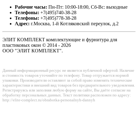
Рабочие часы:
Пн-Пт: 10:00-18:00, Сб-Вс: выходные
Телефоны:
+7(495)740-38-28
Телефоны:
+7(495)778-38-28
Адрес:
г.Москва, 1-й Котляковский переулок, д.2
ЭЛИТ КОМПЛЕКТ комплектующие и фурнитура для
пластиковых окон © 2014 - 2026
ООО "ЭЛИТ КОМПЛЕКТ".
Данный информационный ресурс не является публичной офертой. Наличие
и стоимость товаров уточняйте по телефону. Товар отгружается нормой
упаковки. Производители оставляют за собой право изменять технические
характеристики и внешний вид товаров без предварительного уведомления.
Регистрируясь или заполняя любую форму на сайте, Вы даёте согласие на
обработку персональных данных. Текст политики расположен по адресу:
http://elite-complect.ru/obrabotka-personalnyh-dannyh