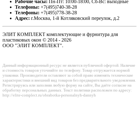
Рабочие часы:
Пн-Пт: 10:00-18:00, Сб-Вс: выходные
Телефоны:
+7(495)740-38-28
Телефоны:
+7(495)778-38-28
Адрес:
г.Москва, 1-й Котляковский переулок, д.2
ЭЛИТ КОМПЛЕКТ комплектующие и фурнитура для
пластиковых окон © 2014 - 2026
ООО "ЭЛИТ КОМПЛЕКТ".
Данный информационный ресурс не является публичной офертой. Наличие
и стоимость товаров уточняйте по телефону. Товар отгружается нормой
упаковки. Производители оставляют за собой право изменять технические
характеристики и внешний вид товаров без предварительного уведомления.
Регистрируясь или заполняя любую форму на сайте, Вы даёте согласие на
обработку персональных данных. Текст политики расположен по адресу:
http://elite-complect.ru/obrabotka-personalnyh-dannyh