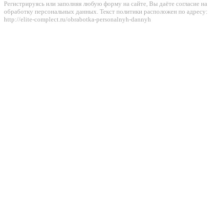
Регистрируясь или заполняя любую форму на сайте, Вы даёте согласие на
обработку персональных данных. Текст политики расположен по адресу:
http://elite-complect.ru/obrabotka-personalnyh-dannyh