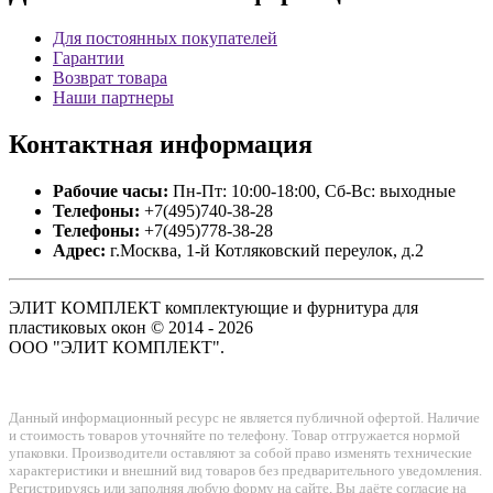
Для постоянных покупателей
Гарантии
Возврат товара
Наши партнеры
Контактная
информация
Рабочие часы:
Пн-Пт: 10:00-18:00, Сб-Вс: выходные
Телефоны:
+7(495)740-38-28
Телефоны:
+7(495)778-38-28
Адрес:
г.Москва, 1-й Котляковский переулок, д.2
ЭЛИТ КОМПЛЕКТ комплектующие и фурнитура для
пластиковых окон © 2014 - 2026
ООО "ЭЛИТ КОМПЛЕКТ".
Данный информационный ресурс не является публичной офертой. Наличие
и стоимость товаров уточняйте по телефону. Товар отгружается нормой
упаковки. Производители оставляют за собой право изменять технические
характеристики и внешний вид товаров без предварительного уведомления.
Регистрируясь или заполняя любую форму на сайте, Вы даёте согласие на