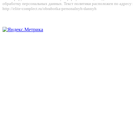
обработку персональных данных. Текст политики расположен по адресу:
http://elite-complect.ru/obrabotka-personalnyh-dannyh