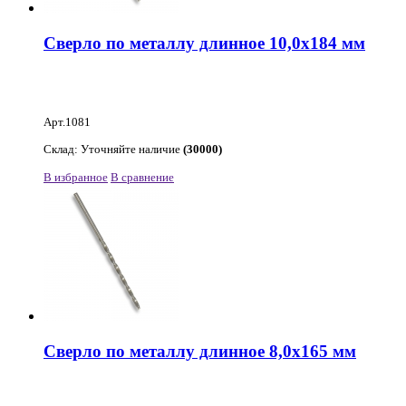
Сверло по металлу длинное 10,0х184 мм
Арт.1081
Склад: Уточняйте наличие
(30000)
В избранное
В сравнение
Сверло по металлу длинное 8,0х165 мм