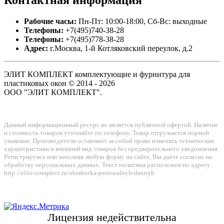
Контактная
информация
Рабочие часы:
Пн-Пт: 10:00-18:00, Сб-Вс: выходные
Телефоны:
+7(495)740-38-28
Телефоны:
+7(495)778-38-28
Адрес:
г.Москва, 1-й Котляковский переулок, д.2
ЭЛИТ КОМПЛЕКТ комплектующие и фурнитура для
пластиковых окон © 2014 - 2026
ООО "ЭЛИТ КОМПЛЕКТ".
Данный информационный ресурс не является публичной офертой. Наличие
и стоимость товаров уточняйте по телефону. Товар отгружается нормой
упаковки. Производители оставляют за собой право изменять технические
характеристики и внешний вид товаров без предварительного уведомления.
Регистрируясь или заполняя любую форму на сайте, Вы даёте согласие на
обработку персональных данных. Текст политики расположен по адресу:
http://elite-complect.ru/obrabotka-personalnyh-dannyh
Лицензия недействительна